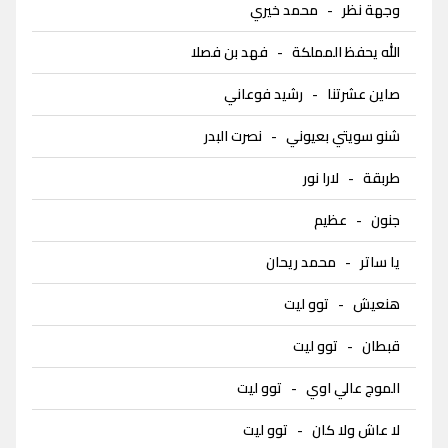
وجهة نظر
-
محمد خيري
الله يحفظ المملكة
-
فهد بن فصلا
صاين عشرتنا
-
رشيد فوعاني
شنو سويتي بعيوني
-
نصرت البدر
طربقة
-
لارا نور
جنون
-
عظيم
يا ساتر
-
محمد ريحان
هنعيش
-
توو ليت
قبطان
-
توو ليت
الموج عالي اوي
-
توو ليت
لا عاش ولا كان
-
توو ليت