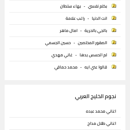
بكلم نفسي
-
بهاء سلطان
انت الدنيا
-
راغب علامة
بالجي بالحرية
-
امال ماهر
الصقور المخلصين
-
حسين الجسمي
لم اتحسس يدها
-
غاني مهدي
قالوا عني ايه
-
محمد حماقي
نجوم الخليج العربي
اغاني محمد عبده
اغاني طلال مداح