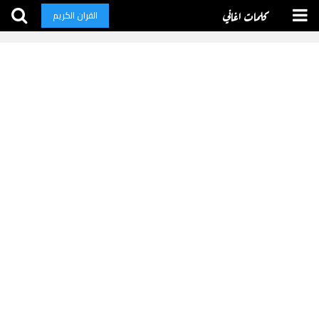
كلمات اغاني
القران الكريم