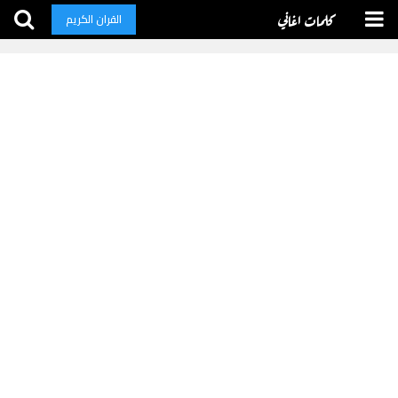
كلمات اغاني
القران الكريم