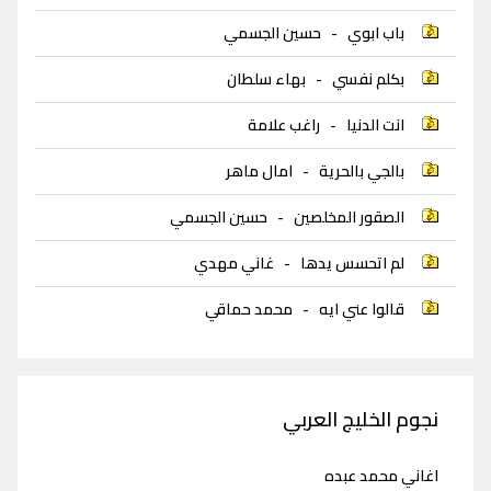
باب ابوي
-
حسين الجسمي
بكلم نفسي
-
بهاء سلطان
انت الدنيا
-
راغب علامة
بالجي بالحرية
-
امال ماهر
الصقور المخلصين
-
حسين الجسمي
لم اتحسس يدها
-
غاني مهدي
قالوا عني ايه
-
محمد حماقي
نجوم الخليج العربي
اغاني محمد عبده