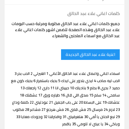
كلمات اغاني علاء عبد الخالق
جميع كلمات اغاني علاء عبد الخالق مكتوبة ومرتبة حسب البومات
علاء عبد الخالق وهذه الصفحة تتضمن اشهر كلمات اغاني علاء
عبد الخالق مع اسماء الملحنين والشعراء
اغنية علاء عبد الخالق الجديدة
اسماء اغاني واعمال علاء عبد الخالق الأغاني 1 اتغيرتي 2 الحب بحر 3
الحب ليه صاحب 4 ايدي بتدور علي ايدك 5 بحبك باستمرار 6 بحبك كون مع
حميد 7 بحري 8 بحلم 9 بناديلك 10 حبيبتي انا 11 داري 12 راجعلك 13
سامحي 14 سلم 15 صدق اللي قال 16 طياره ورق 17 عشقتك 18
علشانك 19 على البساط 20 على باب الجميل 21 عودتيني 22 كلمة وداع
23 لازم 24 مرسال 25 مش قلبي 26 مش هرجع 27 مشاعر 28 مكتوب
29 نبع الحنان يا أمي 30 هتعرفيني 31 وافترقنا 32 وجودك معايا 33
وياكي 34 يا عيني لا تلومي 35 ياقمر