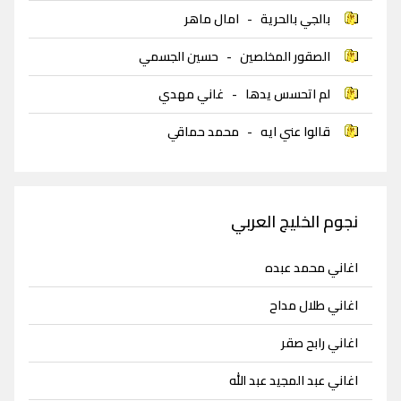
بالجي بالحرية
-
امال ماهر
الصقور المخلصين
-
حسين الجسمي
لم اتحسس يدها
-
غاني مهدي
قالوا عني ايه
-
محمد حماقي
نجوم الخليج العربي
اغاني محمد عبده
اغاني طلال مداح
اغاني رابح صقر
اغاني عبد المجيد عبد الله