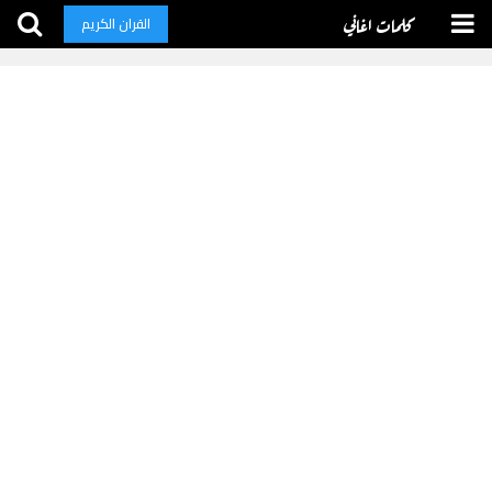
كلمات اغاني
القران الكريم