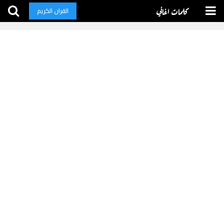
كلمات اغاني
القران الكريم