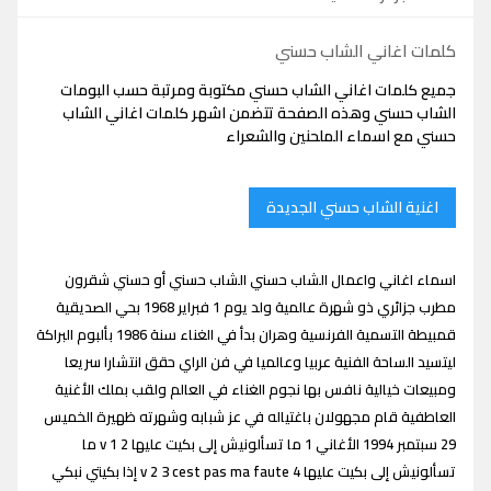
كلمات اغاني الشاب حسني
جميع كلمات اغاني الشاب حسني مكتوبة ومرتبة حسب البومات
الشاب حسني وهذه الصفحة تتضمن اشهر كلمات اغاني الشاب
حسني مع اسماء الملحنين والشعراء
اغنية الشاب حسني الجديدة
اسماء اغاني واعمال الشاب حسني الشاب حسني أو حسني شقرون
مطرب جزائري ذو شهرة عالمية ولد يوم 1 فبراير 1968 بحي الصديقية
قمبيطة التسمية الفرنسية وهران بدأ في الغناء سنة 1986 بألبوم البراكة
ليتسيد الساحة الفنية عربيا وعالميا في فن الراي حقق انتشارا سريعا
ومبيعات خيالية نافس بها نجوم الغناء في العالم ولقب بملك الأغنية
العاطفية قام مجهولان باغتياله في عز شبابه وشهرته ظهيرة الخميس
29 سبتمبر 1994 الأغاني 1 ما تسألونيش إلى بكيت عليها v 1 2 ما
تسألونيش إلى بكيت عليها v 2 3 cest pas ma faute 4 إذا بكيتي نبكي