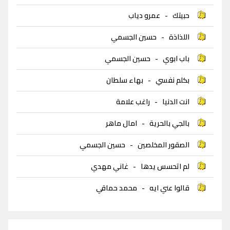
حبيتك
-
عمرو دياب
اللذاذة
-
حسين الجسمي
باب ابوي
-
حسين الجسمي
بكلم نفسي
-
بهاء سلطان
انت الدنيا
-
راغب علامة
بالجي بالحرية
-
امال ماهر
الصقور المخلصين
-
حسين الجسمي
لم اتحسس يدها
-
غاني مهدي
قالوا عني ايه
-
محمد حماقي