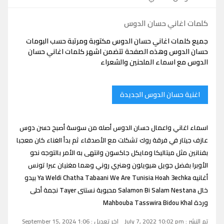
كلمات اغاني حسان الدوس
جميع كلمات اغاني حسان الدوس مكتوبة ومرتبة حسب البومات
حسان الدوس وهذه الصفحة تتضمن اشهر كلمات اغاني حسان
الدوس مع اسماء الملحنين والشعراء
اغنية حسان الدوس الجديدة
اسماء اغاني واعمال حسان الدوس أصله من سوسة أصبح حسن دوس
عازف جيتار في فرقة روك تشكلت مع الأصدقاء ثم بدأ الغناء كان معجبا
بفنانين مثل ميتاليكا ومايكل جاكسون وانتهى به الأمر بالتوجه نحو
الأوبرا بفضل جويل هيويلون وهنري روني وهما مغنيان عبرا تونس
أغانيه Ya Weldi Chatha Tabaani We Are Tunisia Hoah 3echka بيدو
خال Salamon Bi Salam Nestana محبوبة نستنى Tayer نجمة أحلى
وردة Mahbouba Tasswira Bidou Khal
تم النشر : July 7, 2022 10:02 pm
اخر تعديل : September 15, 2024 1:06