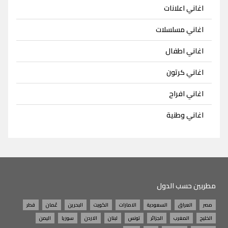
اغاني اعلانات
اغاني مسلسلات
اغاني اطفال
اغاني كرتون
اغاني افراح
اغاني وطنية
مطربين حسب الدول
مصر
العراق
السعودية
الامارات
الكويت
البحرين
عُمان
قطر
الخليج
المغرب
الجزائر
تونس
لبنان
الاردن
سوريا
اليمن