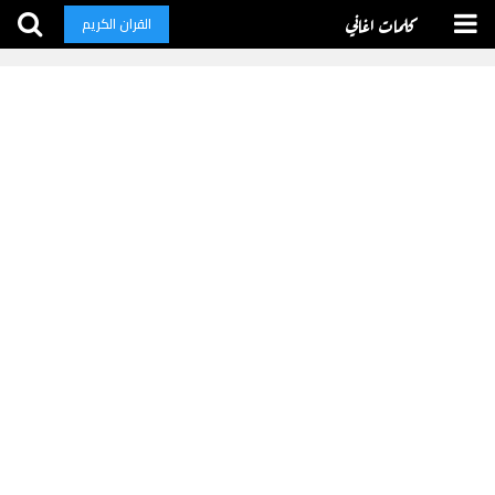
كلمات اغاني
القران الكريم