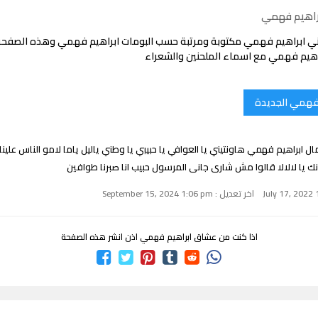
راهيم فهمي
ني ابراهيم فهمي مكتوبة ومرتبة حسب البومات ابراهيم فهمي وهذه الصفح
اهيم فهمي مع اسماء الملحنين والشعراء
 فهمي الجديدة
 ابراهيم فهمي هاونتيني يا العوافي يا حبيبي يا وطني ياليل ياما لامو الناس علينا ال
 يا لالالا قالوا مش شارى جانى المرسول حبيب انا صبرنا طوافين
اخر تعديل : September 15, 2024 1:06 pm
اذا كنت من عشاق ابراهيم فهمي اذن انشر هذه الصفحة