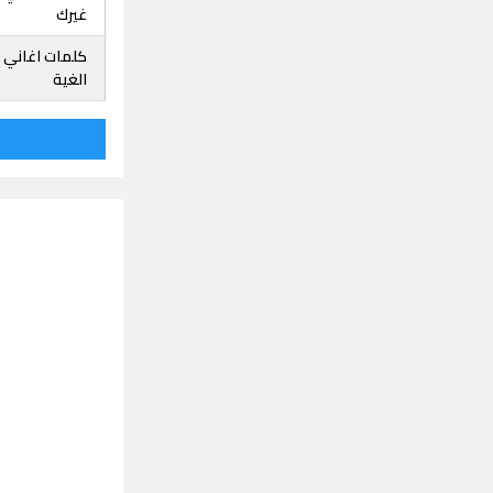
غيرك
كلمات اغاني 
الغية