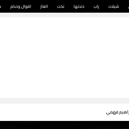
شيلات
راب
دندنها
نكت
الغاز
اقوال وحكم
د
راهيم فهمي