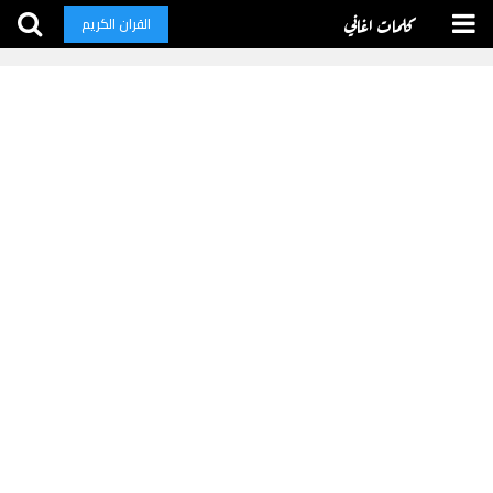
كلمات اغاني
القران الكريم