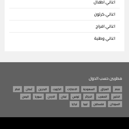
اغاني اطفال
اغاني كرتون
اغاني افراح
اغاني وطنية
مطربين حسب الدول
مصر
العراق
السعودية
الامارات
الكويت
البحرين
عُمان
قطر
الخليج
المغرب
الجزائر
تونس
لبنان
الاردن
سوريا
اليمن
السودان
فلسطين
ليبيا
تركيا