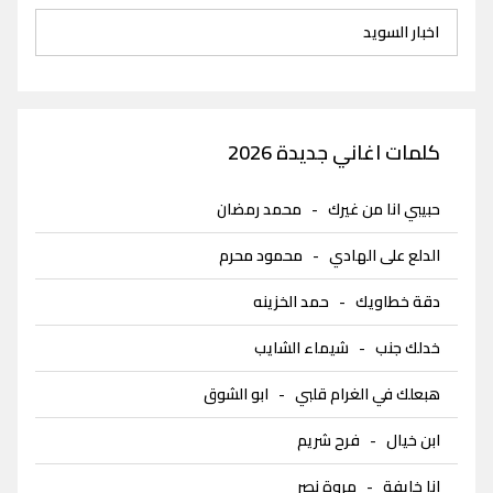
اخبار السويد
كلمات اغاني جديدة 2026
حبيبي انا من غيرك
-
محمد رمضان
الدلع على الهادي
-
محمود محرم
دقة خطاويك
-
حمد الخزينه
خدلك جنب
-
شيماء الشايب
هبعلك في الغرام قلبي
-
ابو الشوق
ابن خيال
-
فرح شريم
انا خايفة
-
مروة نصر