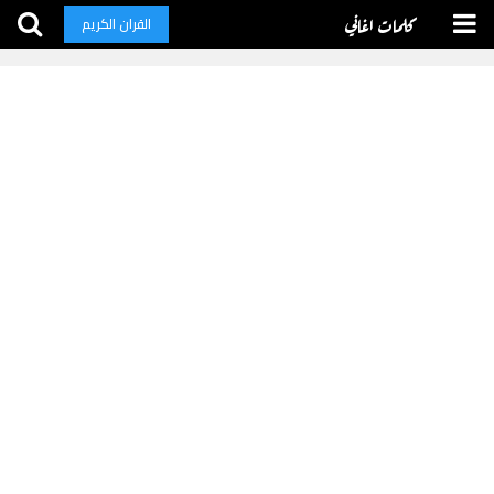
كلمات اغاني
القران الكريم