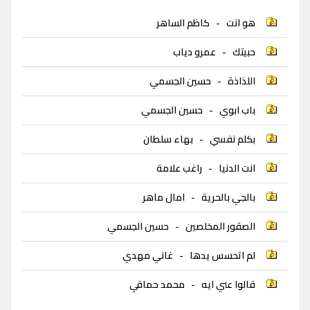
هو انت
-
كاظم الساهر
حبيتك
-
عمرو دياب
اللذاذة
-
حسين الجسمي
باب ابوي
-
حسين الجسمي
بكلم نفسي
-
بهاء سلطان
انت الدنيا
-
راغب علامة
بالجي بالحرية
-
امال ماهر
الصقور المخلصين
-
حسين الجسمي
لم اتحسس يدها
-
غاني مهدي
قالوا عني ايه
-
محمد حماقي