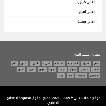
اغاني كرتون
اغاني افراح
اغاني وطنية
مطربين حسب الدول
مصر
العراق
السعودية
الامارات
الكويت
البحرين
عُمان
قطر
الخليج
المغرب
الجزائر
تونس
لبنان
الاردن
سوريا
اليمن
السودان
فلسطين
ليبيا
تركيا
موقع
كلمات اغاني
© 2009 - 2026 جميع الحقوق محفوظة لاصحابها
الاصليين