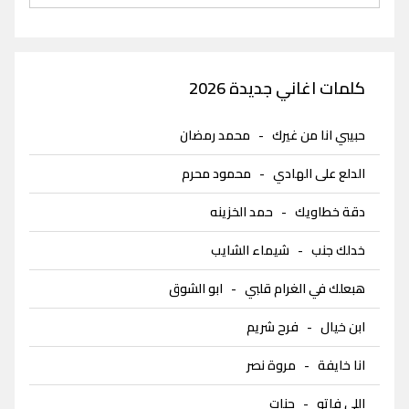
كلمات اغاني جديدة 2026
حبيبي انا من غيرك
-
محمد رمضان
الدلع على الهادي
-
محمود محرم
دقة خطاويك
-
حمد الخزينه
خدلك جنب
-
شيماء الشايب
هبعلك في الغرام قلبي
-
ابو الشوق
ابن خيال
-
فرح شريم
انا خايفة
-
مروة نصر
اللي فاتو
-
جنات