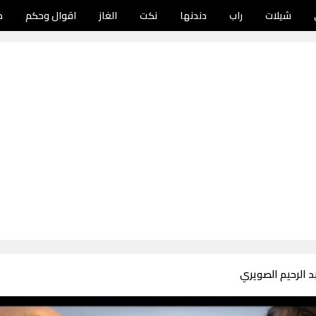
شيلات
راب
دندنها
نكت
الغاز
اقوال وحكم
د
 الرحيم الصويري