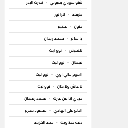
شنو سويتي بعيوني
-
نصرت البدر
طربقة
-
لارا نور
جنون
-
عظيم
يا ساتر
-
محمد ريحان
هنعيش
-
توو ليت
قبطان
-
توو ليت
الموج عالي اوي
-
توو ليت
لا عاش ولا كان
-
توو ليت
حبيبي انا من غيرك
-
محمد رمضان
الدلع على الهادي
-
محمود محرم
دقة خطاويك
-
حمد الخزينه