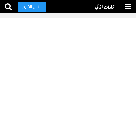
كلمات اغاني
القران الكريم