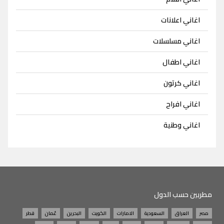
اغاني اعلانات
اغاني مسلسلات
اغاني اطفال
اغاني كرتون
اغاني افراح
اغاني وطنية
مطربين حسب الدول
مصر
العراق
السعودية
الامارات
الكويت
البحرين
عُمان
قطر