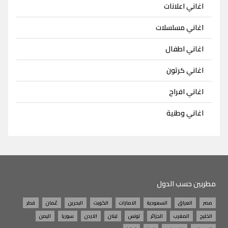
اغاني اعلانات
اغاني مسلسلات
اغاني اطفال
اغاني كرتون
اغاني افراح
اغاني وطنية
مطربين حسب الدول
مصر
العراق
السعودية
الامارات
الكويت
البحرين
عُمان
قطر
الخليج
المغرب
الجزائر
تونس
لبنان
الاردن
سوريا
اليمن