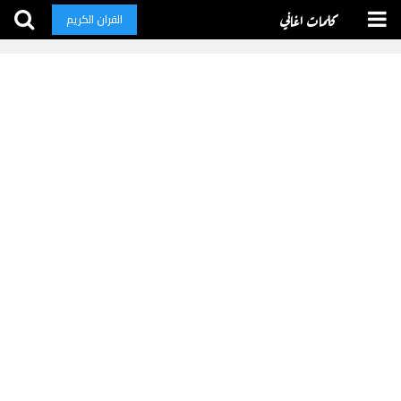
كلمات اغاني
القران الكريم