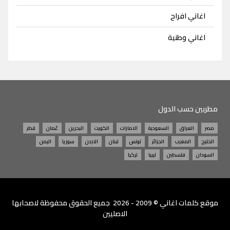
اغاني افراح
اغاني وطنية
مطربين حسب الدول
مصر
العراق
السعودية
الامارات
الكويت
البحرين
عُمان
قطر
الخليج
المغرب
الجزائر
تونس
لبنان
الاردن
سوريا
اليمن
السودان
فلسطين
ليبيا
تركيا
موقع
كلمات اغاني
© 2009 - 2026 جميع الحقوق محفوظة لاصحابها
الاصليين