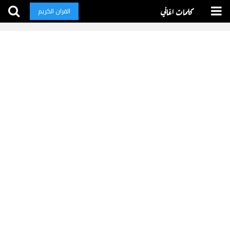
كلمات اغاني
القران الكريم