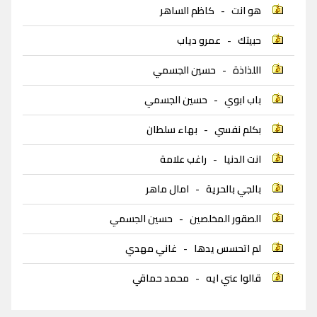
هو انت
-
كاظم الساهر
حبيتك
-
عمرو دياب
اللذاذة
-
حسين الجسمي
باب ابوي
-
حسين الجسمي
بكلم نفسي
-
بهاء سلطان
انت الدنيا
-
راغب علامة
بالجي بالحرية
-
امال ماهر
الصقور المخلصين
-
حسين الجسمي
لم اتحسس يدها
-
غاني مهدي
قالوا عني ايه
-
محمد حماقي