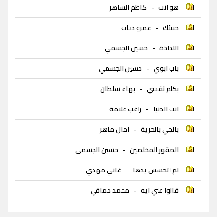
هو انت
-
كاظم الساهر
حبيتك
-
عمرو دياب
اللذاذة
-
حسين الجسمي
باب ابوي
-
حسين الجسمي
بكلم نفسي
-
بهاء سلطان
انت الدنيا
-
راغب علامة
بالجي بالحرية
-
امال ماهر
الصقور المخلصين
-
حسين الجسمي
لم اتحسس يدها
-
غاني مهدي
قالوا عني ايه
-
محمد حماقي