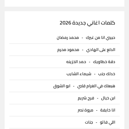
كلمات اغاني جديدة 2026
حبيبي انا من غيرك
-
محمد رمضان
الدلع على الهادي
-
محمود محرم
دقة خطاويك
-
حمد الخزينه
خدلك جنب
-
شيماء الشايب
هبعلك في الغرام قلبي
-
ابو الشوق
ابن خيال
-
فرح شريم
انا خايفة
-
مروة نصر
اللي فاتو
-
جنات