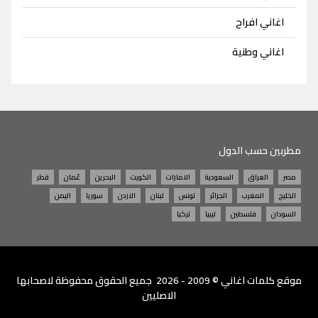
اغاني افراح
اغاني وطنية
مطربين حسب الدول
مصر
العراق
السعودية
الامارات
الكويت
البحرين
عُمان
قطر
الخليج
المغرب
الجزائر
تونس
لبنان
الاردن
سوريا
اليمن
السودان
فلسطين
ليبيا
تركيا
موقع
كلمات اغاني
© 2009 - 2026 جميع الحقوق محفوظة لاصحابها
الاصليين