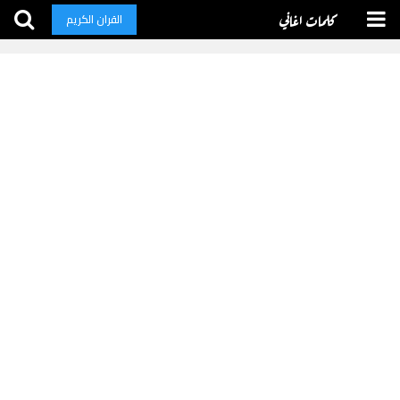
كلمات اغاني
القران الكريم