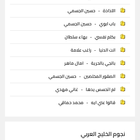
اللذاذة
-
حسين الجسمي
باب ابوي
-
حسين الجسمي
بكلم نفسي
-
بهاء سلطان
انت الدنيا
-
راغب علامة
بالجي بالحرية
-
امال ماهر
الصقور المخلصين
-
حسين الجسمي
لم اتحسس يدها
-
غاني مهدي
قالوا عني ايه
-
محمد حماقي
نجوم الخليج العربي