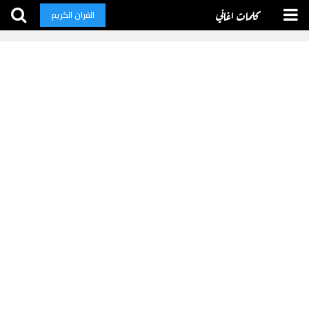
كلمات اغاني
القران الكريم