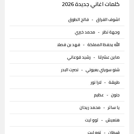
كلمات اغاني جديدة 2026
اشوف الفراق
-
فالح الطوق
وجهة نظر
-
محمد خيري
الله يحفظ المملكة
-
فهد بن فصلا
صاين عشرتنا
-
رشيد فوعاني
شنو سويتي بعيوني
-
نصرت البدر
طربقة
-
لارا نور
جنون
-
عظيم
يا ساتر
-
محمد ريحان
هنعيش
-
توو ليت
قبطان
-
توو ليت