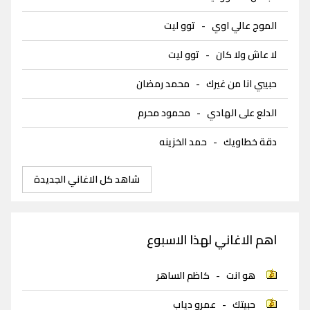
الموج عالي اوي
-
توو ليت
لا عاش ولا كان
-
توو ليت
حبيبي انا من غيرك
-
محمد رمضان
الدلع على الهادي
-
محمود محرم
دقة خطاويك
-
حمد الخزينه
شاهد كل الاغاني الجديدة
اهم الاغاني لهذا الاسبوع
هو انت
-
كاظم الساهر
حبيتك
-
عمرو دياب