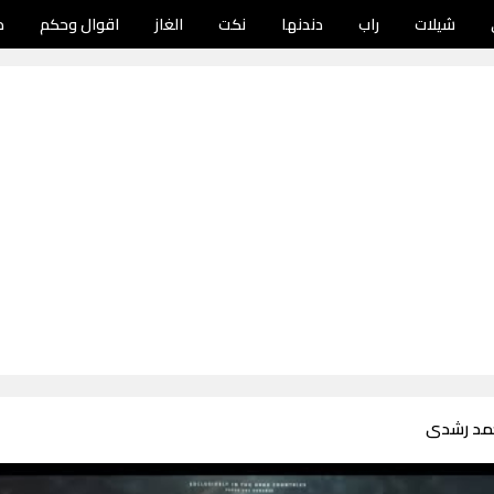
شيلات
راب
دندنها
نكت
الغاز
اقوال وحكم
د
حمد رشدى