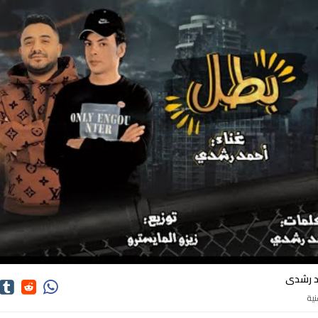
كلمات اغاني احمد رشدى
د رشدى