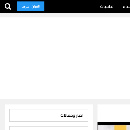
عاء
لطميات
القران الكريم
اخبار ومقالات