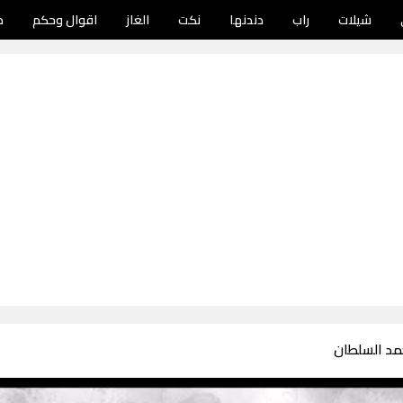
شيلات
راب
دندنها
نكت
الغاز
اقوال وحكم
د
مد السلطان