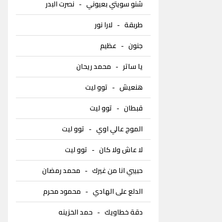
شنو سويتي بعيوني
-
نصرت البدر
طربقة
-
لارا نور
جنون
-
عظيم
يا ساتر
-
محمد ريحان
هنعيش
-
توو ليت
قبطان
-
توو ليت
الموج عالي اوي
-
توو ليت
لا عاش ولا كان
-
توو ليت
حبيبي انا من غيرك
-
محمد رمضان
الدلع على الهادي
-
محمود محرم
دقة خطاويك
-
حمد الخزينه