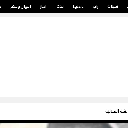
شيلات
راب
دندنها
نكت
الغاز
اقوال وحكم
د
شة الفلاتية