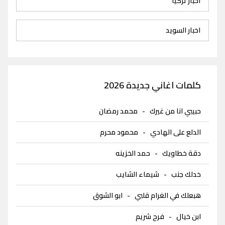
اخبار تركيا
اخبار السويد
كلمات اغاني جديدة 2026
حبيبي انا من غيرك
-
محمد رمضان
الدلع على الهادي
-
محمود محرم
دقة خطاويك
-
حمد الخزينه
خدلك جنب
-
شيماء الشايب
هبعلك في الغرام قلبي
-
ابو الشوق
ابن خيال
-
فرح شريم