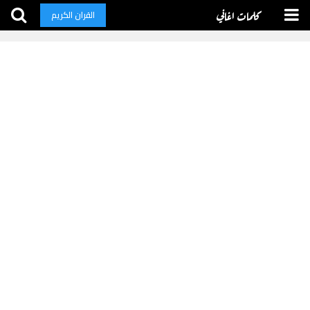
كلمات اغاني
القران الكريم