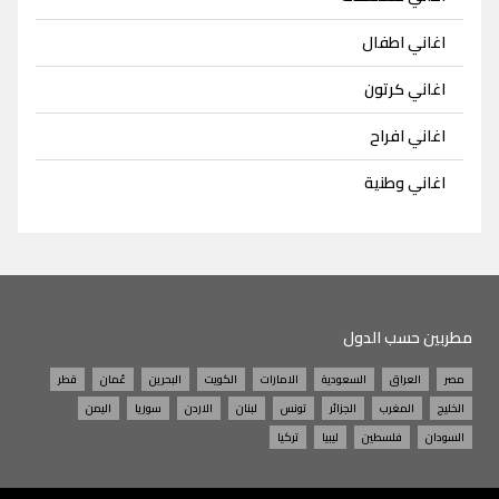
اغاني اطفال
اغاني كرتون
اغاني افراح
اغاني وطنية
مطربين حسب الدول
مصر
العراق
السعودية
الامارات
الكويت
البحرين
عُمان
قطر
الخليج
المغرب
الجزائر
تونس
لبنان
الاردن
سوريا
اليمن
السودان
فلسطين
ليبيا
تركيا