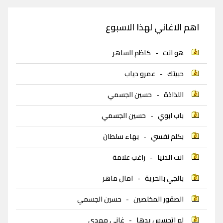
اهم الاغاني لهذا الاسبوع
هو انت
-
كاظم الساهر
حبيتك
-
عمرو دياب
اللذاذة
-
حسين الجسمي
باب ابوي
-
حسين الجسمي
بكلم نفسي
-
بهاء سلطان
انت الدنيا
-
راغب علامة
بالجي بالحرية
-
امال ماهر
الصقور المخلصين
-
حسين الجسمي
لم اتحسس يدها
-
غاني مهدي