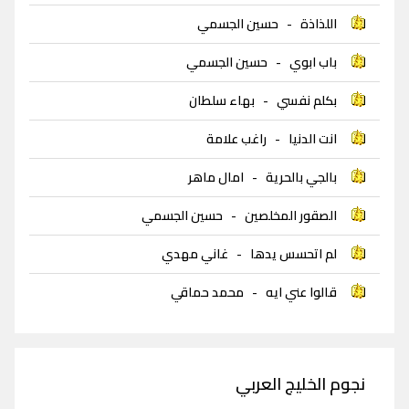
اللذاذة
-
حسين الجسمي
باب ابوي
-
حسين الجسمي
بكلم نفسي
-
بهاء سلطان
انت الدنيا
-
راغب علامة
بالجي بالحرية
-
امال ماهر
الصقور المخلصين
-
حسين الجسمي
لم اتحسس يدها
-
غاني مهدي
قالوا عني ايه
-
محمد حماقي
نجوم الخليج العربي