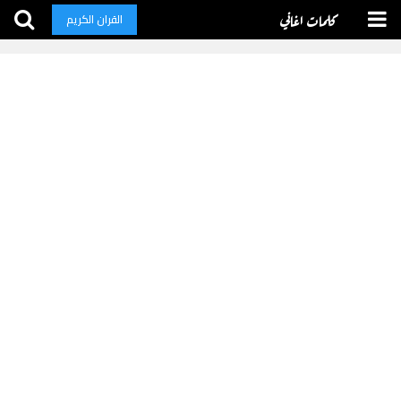
كلمات اغاني
القران الكريم