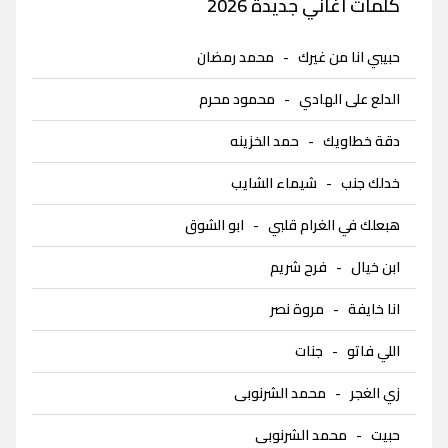
كلمات اغاني جديدة 2026
حبيبي انا من غيرك
-
محمد رمضان
الدلع على الهادي
-
محمود محرم
دقة خطاويك
-
حمد الخزينه
خدلك جنب
-
شيماء الشايب
هبعلك في الغرام قلبي
-
ابو الشوق
ابن خيال
-
فرح شريم
انا خايفة
-
مروة نصر
اللي فاتو
-
جنات
زي الغجر
-
محمد الشرنوبى
حبيت
-
محمد الشرنوبى