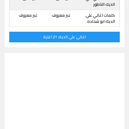
الديك الناطور
كلمات اغاني علي
غير معروف
غير معروف
الديك ابو شحاده
اغاني علي الديك 21 اغنية