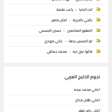
انت الدنيا
-
راغب علامة
بالجي بالحرية
-
امال ماهر
الصقور المخلصين
-
حسين الجسمي
لم اتحسس يدها
-
غاني مهدي
قالوا عني ايه
-
محمد حماقي
نجوم الخليج العربي
اغاني محمد عبده
اغاني طلال مداح
اغاني رابح صقر