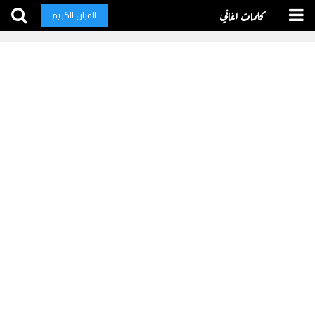
كلمات اغاني
القران الكريم