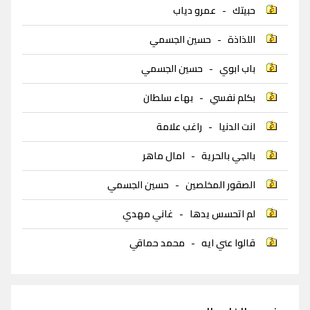
حبيتك
-
عمرو دياب
اللذاذة
-
حسين الجسمي
باب ابوي
-
حسين الجسمي
بكلم نفسي
-
بهاء سلطان
انت الدنيا
-
راغب علامة
بالجي بالحرية
-
امال ماهر
الصقور المخلصين
-
حسين الجسمي
لم اتحسس يدها
-
غاني مهدي
قالوا عني ايه
-
محمد حماقي