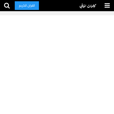
كلمات اغاني
القران الكريم