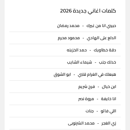
كلمات اغاني جديدة 2026
حبيبي انا من غيرك
-
محمد رمضان
الدلع على الهادي
-
محمود محرم
دقة خطاويك
-
حمد الخزينه
خدلك جنب
-
شيماء الشايب
هبعلك في الغرام قلبي
-
ابو الشوق
ابن خيال
-
فرح شريم
انا خايفة
-
مروة نصر
اللي فاتو
-
جنات
زي الغجر
-
محمد الشرنوبى