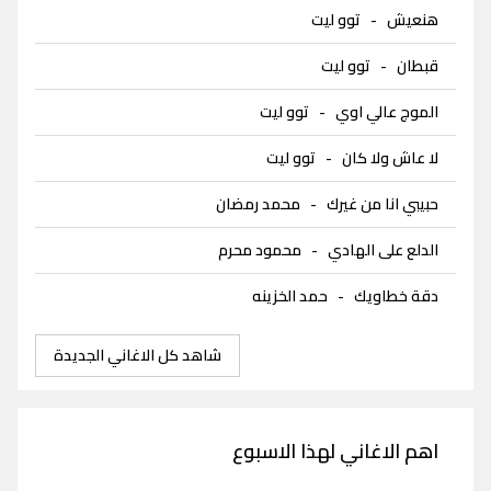
هنعيش
-
توو ليت
قبطان
-
توو ليت
الموج عالي اوي
-
توو ليت
لا عاش ولا كان
-
توو ليت
حبيبي انا من غيرك
-
محمد رمضان
الدلع على الهادي
-
محمود محرم
دقة خطاويك
-
حمد الخزينه
شاهد كل الاغاني الجديدة
اهم الاغاني لهذا الاسبوع