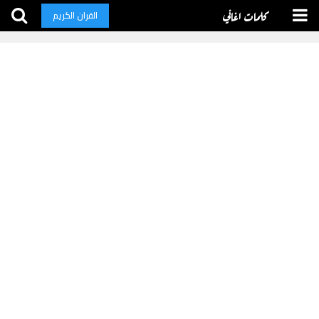
كلمات اغاني
القران الكريم