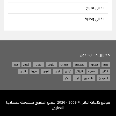
اغاني افراح
اغاني وطنية
مطربين حسب الدول
مصر
العراق
السعودية
الامارات
الكويت
البحرين
عُمان
قطر
الخليج
المغرب
الجزائر
تونس
لبنان
الاردن
سوريا
اليمن
السودان
فلسطين
ليبيا
تركيا
موقع
كلمات اغاني
© 2009 - 2026 جميع الحقوق محفوظة لاصحابها
الاصليين