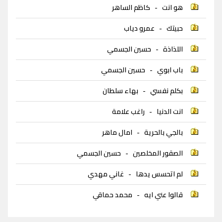
هو انت
-
كاظم الساهر
حبيتك
-
عمرو دياب
اللذاذة
-
حسين الجسمي
باب ابوي
-
حسين الجسمي
بكلم نفسي
-
بهاء سلطان
انت الدنيا
-
راغب علامة
بالجي بالحرية
-
امال ماهر
الصقور المخلصين
-
حسين الجسمي
لم اتحسس يدها
-
غاني مهدي
قالوا عني ايه
-
محمد حماقي