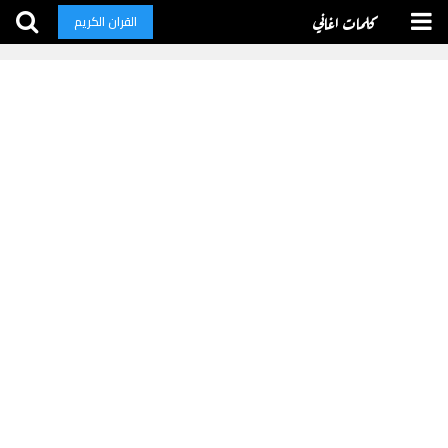
كلمات اغاني
القران الكريم