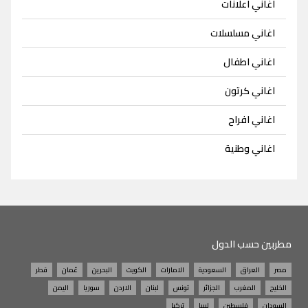
اغاني اعلانات
اغاني مسلسلات
اغاني اطفال
اغاني كرتون
اغاني افراح
اغاني وطنية
مطربين حسب الدول
مصر
العراق
السعودية
الامارات
الكويت
البحرين
عُمان
قطر
الخليج
المغرب
الجزائر
تونس
لبنان
الاردن
سوريا
اليمن
السودان
فلسطين
ليبيا
تركيا