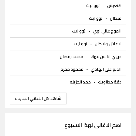
هنعيش
-
توو ليت
قبطان
-
توو ليت
الموج عالي اوي
-
توو ليت
لا عاش ولا كان
-
توو ليت
حبيبي انا من غيرك
-
محمد رمضان
الدلع على الهادي
-
محمود محرم
دقة خطاويك
-
حمد الخزينه
شاهد كل الاغاني الجديدة
اهم الاغاني لهذا الاسبوع