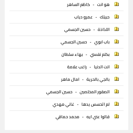
هو انت
-
كاظم الساهر
حبيتك
-
عمرو دياب
اللذاذة
-
حسين الجسمي
باب ابوي
-
حسين الجسمي
بكلم نفسي
-
بهاء سلطان
انت الدنيا
-
راغب علامة
بالجي بالحرية
-
امال ماهر
الصقور المخلصين
-
حسين الجسمي
لم اتحسس يدها
-
غاني مهدي
قالوا عني ايه
-
محمد حماقي