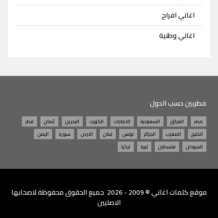
اغاني افراح
اغاني وطنية
مطربين حسب الدول
مصر
العراق
السعودية
الامارات
الكويت
البحرين
عُمان
قطر
الخليج
المغرب
الجزائر
تونس
لبنان
الاردن
سوريا
اليمن
السودان
فلسطين
ليبيا
تركيا
موقع
كلمات اغاني
© 2009 - 2026 جميع الحقوق محفوظة لاصحابها
الاصليين