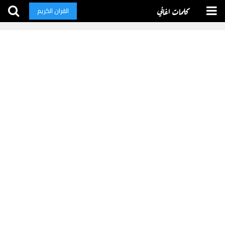
كلمات اغاني
القران الكريم