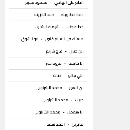
الدلع على الهادي
-
محمود محرم
دقة خطاويك
-
حمد الخزينه
خدلك جنب
-
شيماء الشايب
هبعلك في الغرام قلبي
-
ابو الشوق
ابن خيال
-
فرح شريم
انا خايفة
-
مروة نصر
اللي فاتو
-
جنات
زي الغجر
-
محمد الشرنوبى
حبيت
-
محمد الشرنوبى
انا هعمل
-
محمد الشرنوبى
طايرين
-
احمد سعد