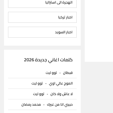
الهجرة الى استراليا
اخبار تركيا
اخبار السويد
كلمات اغاني جديدة 2026
قبطان
-
توو ليت
الموج عالي اوي
-
توو ليت
لا عاش ولا كان
-
توو ليت
حبيبي انا من غيرك
-
محمد رمضان