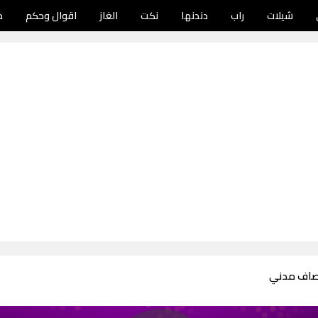
شيلات
راب
دندنها
نكت
الغاز
اقوال وحكم
د
نصاف مدني