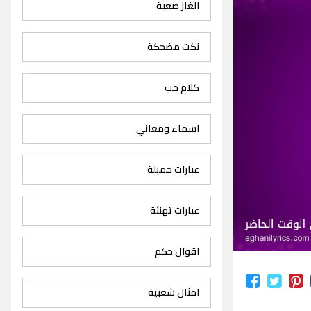
الغاز صعبة
نكت مضحكة
كلام حب
اسماء ومعاني
عبارات جميلة
عبارات تهنئة
اقوال حكم
امثال شعبية