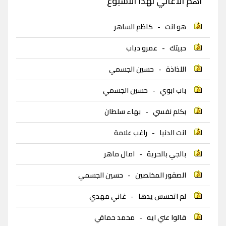
اهم الاغاني لهذا الاسبوع
هو انت
-
كاظم الساهر
حبيتك
-
عمرو دياب
اللذاذة
-
حسين الجسمي
باب ابوي
-
حسين الجسمي
بكلم نفسي
-
بهاء سلطان
انت الدنيا
-
راغب علامة
بالجي بالحرية
-
امال ماهر
الصقور المخلصين
-
حسين الجسمي
لم اتحسس يدها
-
غاني مهدي
قالوا عني ايه
-
محمد حماقي