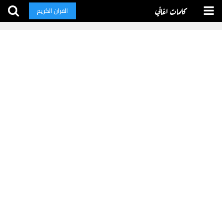
كلمات اغاني
القران الكريم