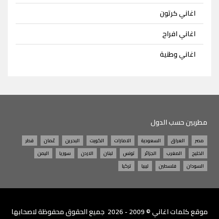
اغاني كرتون
اغاني افراح
اغاني وطنية
مطربين حسب الدول
مصر
العراق
السعودية
الامارات
الكويت
البحرين
عُمان
قطر
الخليج
المغرب
الجزائر
تونس
لبنان
الاردن
سوريا
اليمن
السودان
فلسطين
ليبيا
تركيا
موقع
كلمات اغاني
© 2009 - 2026 جميع الحقوق محفوظة لاصحابها