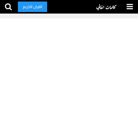
كلمات اغاني
القران الكريم