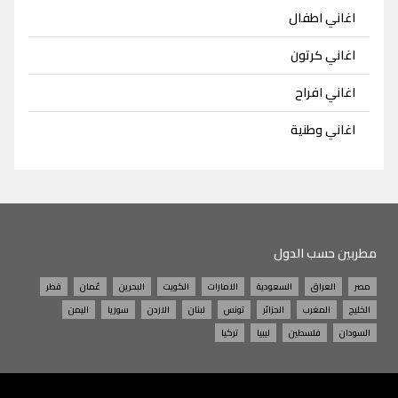
اغاني اطفال
اغاني كرتون
اغاني افراح
اغاني وطنية
مطربين حسب الدول
مصر
العراق
السعودية
الامارات
الكويت
البحرين
عُمان
قطر
الخليج
المغرب
الجزائر
تونس
لبنان
الاردن
سوريا
اليمن
السودان
فلسطين
ليبيا
تركيا