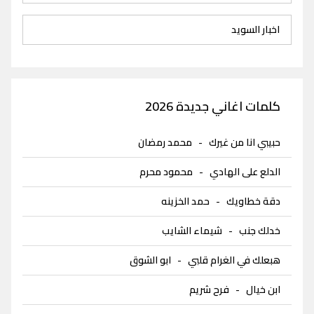
اخبار السويد
كلمات اغاني جديدة 2026
حبيبي انا من غيرك
-
محمد رمضان
الدلع على الهادي
-
محمود محرم
دقة خطاويك
-
حمد الخزينه
خدلك جنب
-
شيماء الشايب
هبعلك في الغرام قلبي
-
ابو الشوق
ابن خيال
-
فرح شريم