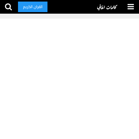
كلمات اغاني
القران الكريم