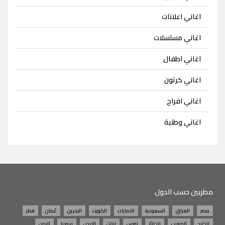
اغاني اعلانات
اغاني مسلسلات
اغاني اطفال
اغاني كرتون
اغاني افراح
اغاني وطنية
مطربين حسب الدول
مصر
العراق
السعودية
الامارات
الكويت
البحرين
عُمان
قطر
الخليج
المغرب
الجزائر
تونس
لبنان
الاردن
سوريا
اليمن