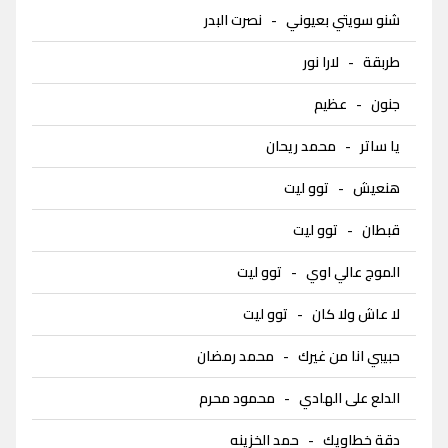
شنو سويتي بعيوني
-
نصرت البدر
طربقة
-
لارا نور
جنون
-
عظيم
يا ساتر
-
محمد ريحان
هنعيش
-
توو ليت
قبطان
-
توو ليت
الموج عالي اوي
-
توو ليت
لا عاش ولا كان
-
توو ليت
حبيبي انا من غيرك
-
محمد رمضان
الدلع على الهادي
-
محمود محرم
دقة خطاويك
-
حمد الخزينه