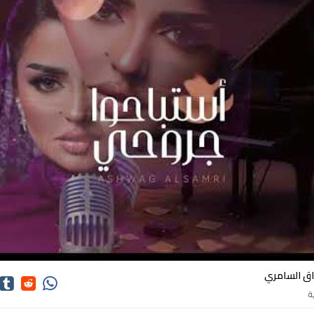
كلمات اغاني اشواق السامري
اق السامري