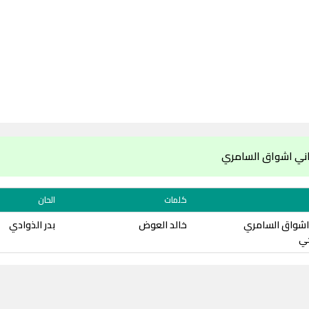
اني اشواق السامري
كلمات
الحان
اشواق السامري
خالد العوض
بدر الذوادي
حي