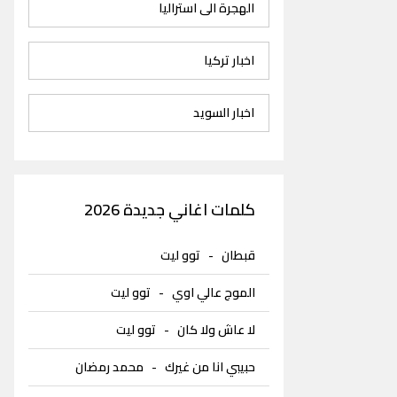
الهجرة الى استراليا
اخبار تركيا
اخبار السويد
كلمات اغاني جديدة 2026
قبطان
-
توو ليت
الموج عالي اوي
-
توو ليت
لا عاش ولا كان
-
توو ليت
حبيبي انا من غيرك
-
محمد رمضان