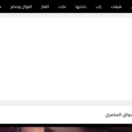
شيلات
راب
دندنها
نكت
الغاز
اقوال وحكم
د
شواق السامري