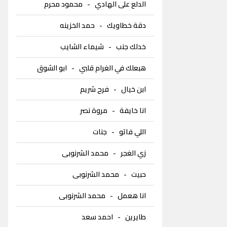
الدلع على الهادي
-
محمود محرم
دقة خطاويك
-
حمد الخزينه
خدلك جنب
-
شيماء الشايب
هبعلك في الغرام قلبي
-
ابو الشوق
ابن خيال
-
فرح شريم
انا خايفة
-
مروة نصر
اللي فاتو
-
جنات
زي الغجر
-
محمد الشرنوبى
حبيت
-
محمد الشرنوبى
انا هعمل
-
محمد الشرنوبى
طايرين
-
احمد سعد