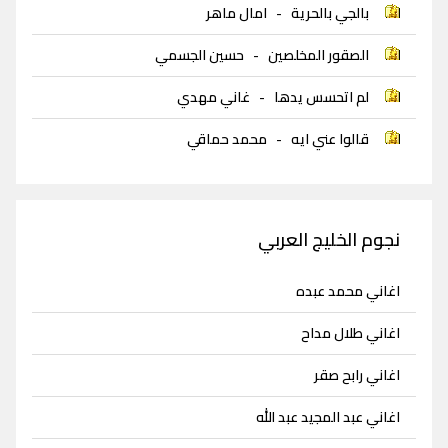
بالجي بالحرية
-
امال ماهر
الصقور المخلصين
-
حسين الجسمي
لم اتحسس يدها
-
غاني مهدي
قالوا عني ايه
-
محمد حماقي
نجوم الخليج العربي
اغاني محمد عبده
اغاني طلال مداح
اغاني رابح صقر
اغاني عبد المجيد عبد الله