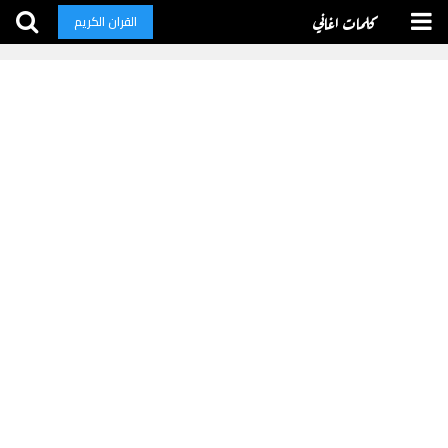
كلمات اغاني
القران الكريم