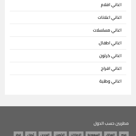
اغاني افلام
اغاني اعلانات
اغاني مسلسلات
اغاني اطفال
اغاني كرتون
اغاني افراح
اغاني وطنية
مطربين حسب الدول
مصر
العراق
السعودية
الامارات
الكويت
البحرين
عُمان
قطر