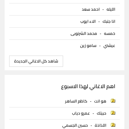
الليله
-
احمد سعد
انا جنبك
-
الاء ايوب
خمسه
-
محمد الشرنوبى
عيشني
-
سامو زين
شاهد كل الاغاني الجديدة
اهم الاغاني لهذا الاسبوع
هو انت
-
كاظم الساهر
حبيتك
-
عمرو دياب
اللذاذة
-
حسين الجسمي