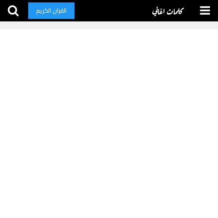
كلمات اغاني
القران الكريم