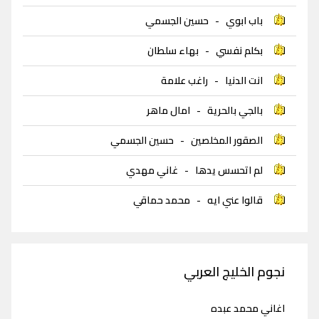
باب ابوي
-
حسين الجسمي
بكلم نفسي
-
بهاء سلطان
انت الدنيا
-
راغب علامة
بالجي بالحرية
-
امال ماهر
الصقور المخلصين
-
حسين الجسمي
لم اتحسس يدها
-
غاني مهدي
قالوا عني ايه
-
محمد حماقي
نجوم الخليج العربي
اغاني محمد عبده