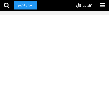
كلمات اغاني
القران الكريم