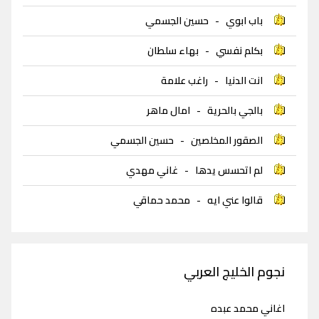
باب ابوي
-
حسين الجسمي
بكلم نفسي
-
بهاء سلطان
انت الدنيا
-
راغب علامة
بالجي بالحرية
-
امال ماهر
الصقور المخلصين
-
حسين الجسمي
لم اتحسس يدها
-
غاني مهدي
قالوا عني ايه
-
محمد حماقي
نجوم الخليج العربي
اغاني محمد عبده