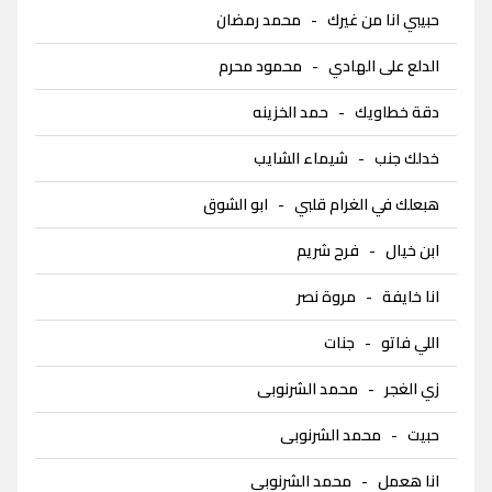
حبيبي انا من غيرك
-
محمد رمضان
الدلع على الهادي
-
محمود محرم
دقة خطاويك
-
حمد الخزينه
خدلك جنب
-
شيماء الشايب
هبعلك في الغرام قلبي
-
ابو الشوق
ابن خيال
-
فرح شريم
انا خايفة
-
مروة نصر
اللي فاتو
-
جنات
زي الغجر
-
محمد الشرنوبى
حبيت
-
محمد الشرنوبى
انا هعمل
-
محمد الشرنوبى