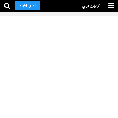
كلمات اغاني
القران الكريم