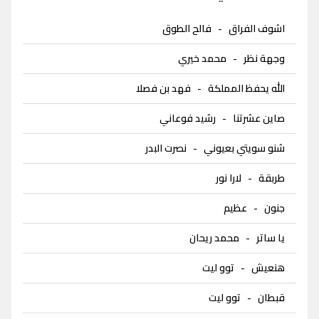
اشوف الفراق
-
فالح الطوق
وجهة نظر
-
محمد خيري
الله يحفظ المملكة
-
فهد بن فصلا
صاين عشرتنا
-
رشيد فوعاني
شنو سويتي بعيوني
-
نصرت البدر
طربقة
-
لارا نور
جنون
-
عظيم
يا ساتر
-
محمد ريحان
هنعيش
-
توو ليت
قبطان
-
توو ليت