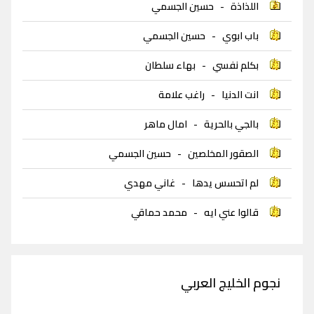
اللذاذة
-
حسين الجسمي
باب ابوي
-
حسين الجسمي
بكلم نفسي
-
بهاء سلطان
انت الدنيا
-
راغب علامة
بالجي بالحرية
-
امال ماهر
الصقور المخلصين
-
حسين الجسمي
لم اتحسس يدها
-
غاني مهدي
قالوا عني ايه
-
محمد حماقي
نجوم الخليج العربي