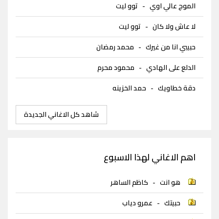
الموج عالي اوي
-
توو ليت
لا عاش ولا كان
-
توو ليت
حبيبي انا من غيرك
-
محمد رمضان
الدلع على الهادي
-
محمود محرم
دقة خطاويك
-
حمد الخزينه
شاهد كل الاغاني الجديدة
اهم الاغاني لهذا الاسبوع
هو انت
-
كاظم الساهر
حبيتك
-
عمرو دياب