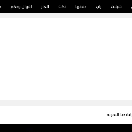
شيلات
راب
دندنها
نكت
الغاز
اقوال وحكم
د
ة دبا البحريه