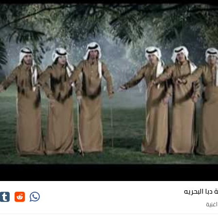
كلمات اغاني فرقة دبا البحريه
دبا البحريه