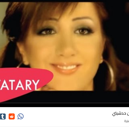
كلمات اغاني دارين حدشيتي
ن حدشيتي