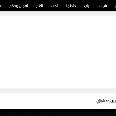
شيلات
راب
دندنها
نكت
الغاز
اقوال وحكم
د
رين حدشيتي