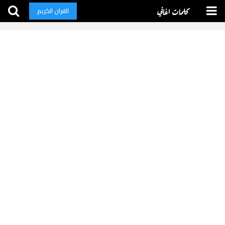
كلمات اغاني
القران الكريم