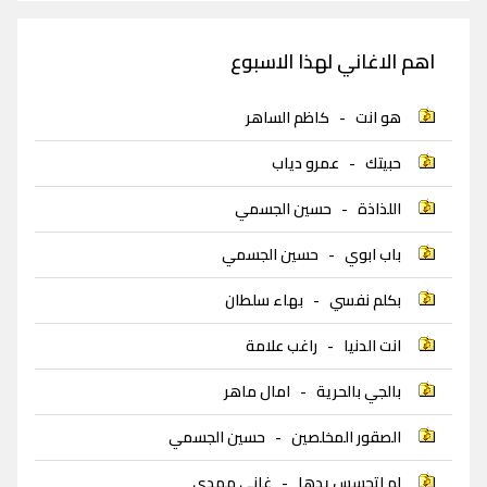
اهم الاغاني لهذا الاسبوع
هو انت
-
كاظم الساهر
حبيتك
-
عمرو دياب
اللذاذة
-
حسين الجسمي
باب ابوي
-
حسين الجسمي
بكلم نفسي
-
بهاء سلطان
انت الدنيا
-
راغب علامة
بالجي بالحرية
-
امال ماهر
الصقور المخلصين
-
حسين الجسمي
لم اتحسس يدها
-
غاني مهدي