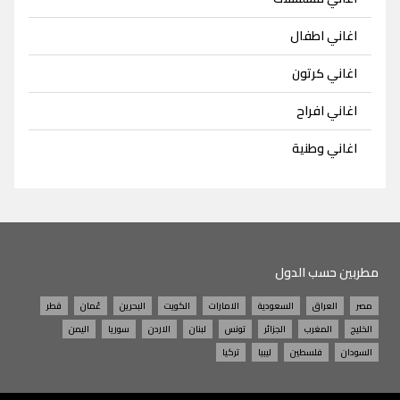
اغاني اطفال
اغاني كرتون
اغاني افراح
اغاني وطنية
مطربين حسب الدول
مصر
العراق
السعودية
الامارات
الكويت
البحرين
عُمان
قطر
الخليج
المغرب
الجزائر
تونس
لبنان
الاردن
سوريا
اليمن
السودان
فلسطين
ليبيا
تركيا