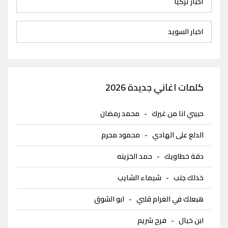
اخبار تركيا
اخبار السويد
كلمات اغاني جديدة 2026
حبيبي انا من غيرك
-
محمد رمضان
الدلع على الهادي
-
محمود محرم
دقة خطاويك
-
حمد الخزينه
خدلك جنب
-
شيماء الشايب
هبعلك في الغرام قلبي
-
ابو الشوق
ابن خيال
-
فرح شريم