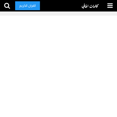
كلمات اغاني
القران الكريم