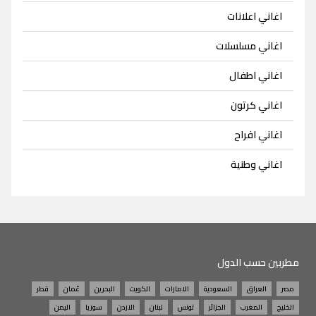
اغاني اعلانات
اغاني مسلسلات
اغاني اطفال
اغاني كرتون
اغاني افراح
اغاني وطنية
مطربين حسب الدول
مصر
العراق
السعودية
الامارات
الكويت
البحرين
عُمان
قطر
الخليج
المغرب
الجزائر
تونس
لبنان
الاردن
سوريا
اليمن