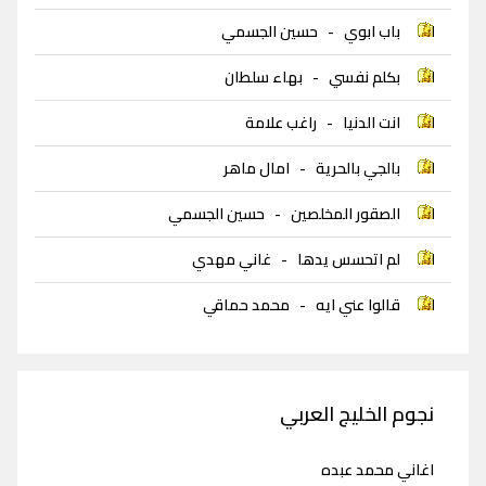
باب ابوي
-
حسين الجسمي
بكلم نفسي
-
بهاء سلطان
انت الدنيا
-
راغب علامة
بالجي بالحرية
-
امال ماهر
الصقور المخلصين
-
حسين الجسمي
لم اتحسس يدها
-
غاني مهدي
قالوا عني ايه
-
محمد حماقي
نجوم الخليج العربي
اغاني محمد عبده