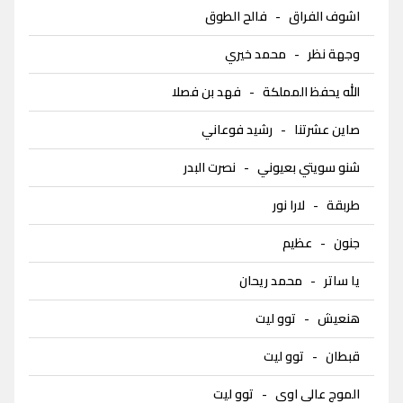
اشوف الفراق
-
فالح الطوق
وجهة نظر
-
محمد خيري
الله يحفظ المملكة
-
فهد بن فصلا
صاين عشرتنا
-
رشيد فوعاني
شنو سويتي بعيوني
-
نصرت البدر
طربقة
-
لارا نور
جنون
-
عظيم
يا ساتر
-
محمد ريحان
هنعيش
-
توو ليت
قبطان
-
توو ليت
الموج عالي اوي
-
توو ليت