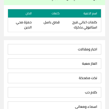
اسم الاغنية
كلمات
الحان
كلمات اغاني فرح
قصي باسل
حمزة محي
استانبولي بذكرك
الدين
اخبار ومقالات
الغاز صعبة
نكت مضحكة
كلام حب
اسماء ومعاني