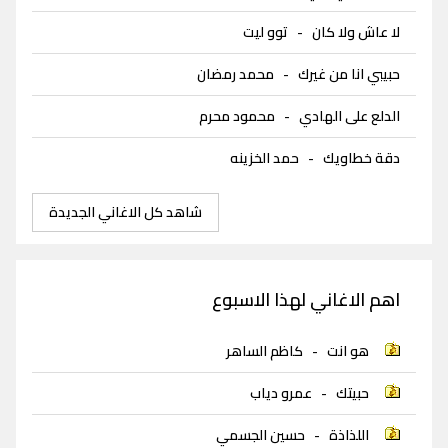
لا عاش ولا كان
-
توو ليت
حبيبي انا من غيرك
-
محمد رمضان
الدلع على الهادي
-
محمود محرم
دقة خطاويك
-
حمد الخزينه
شاهد كل الاغاني الجديدة
اهم الاغاني لهذا الاسبوع
هو انت
-
كاظم الساهر
حبيتك
-
عمرو دياب
اللذاذة
-
حسين الجسمي