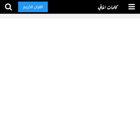
كلمات اغاني
القران الكريم