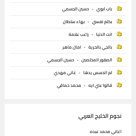
باب ابوي
-
حسين الجسمي
بكلم نفسي
-
بهاء سلطان
انت الدنيا
-
راغب علامة
بالجي بالحرية
-
امال ماهر
الصقور المخلصين
-
حسين الجسمي
لم اتحسس يدها
-
غاني مهدي
قالوا عني ايه
-
محمد حماقي
نجوم الخليج العربي
اغاني محمد عبده