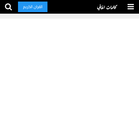
كلمات اغاني
القران الكريم