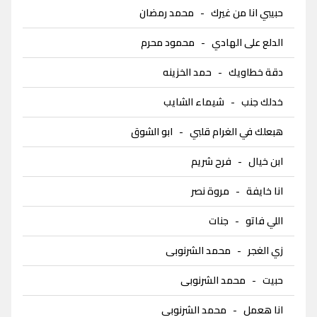
حبيبي انا من غيرك
-
محمد رمضان
الدلع على الهادي
-
محمود محرم
دقة خطاويك
-
حمد الخزينه
خدلك جنب
-
شيماء الشايب
هبعلك في الغرام قلبي
-
ابو الشوق
ابن خيال
-
فرح شريم
انا خايفة
-
مروة نصر
اللي فاتو
-
جنات
زي الغجر
-
محمد الشرنوبى
حبيت
-
محمد الشرنوبى
انا هعمل
-
محمد الشرنوبى