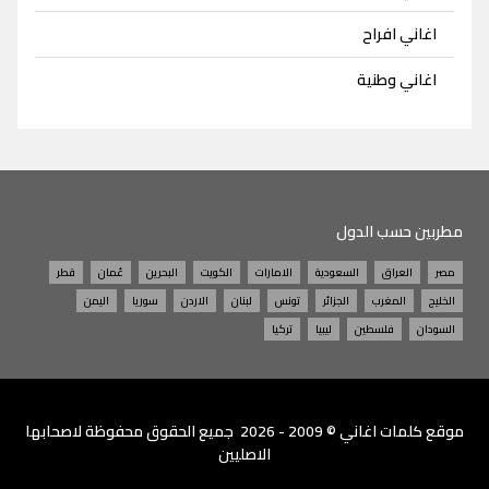
اغاني افراح
اغاني وطنية
مطربين حسب الدول
مصر
العراق
السعودية
الامارات
الكويت
البحرين
عُمان
قطر
الخليج
المغرب
الجزائر
تونس
لبنان
الاردن
سوريا
اليمن
السودان
فلسطين
ليبيا
تركيا
موقع
كلمات اغاني
© 2009 - 2026 جميع الحقوق محفوظة لاصحابها
الاصليين