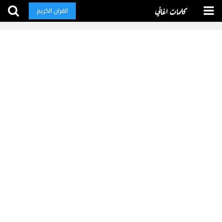
كلمات اغاني
القران الكريم