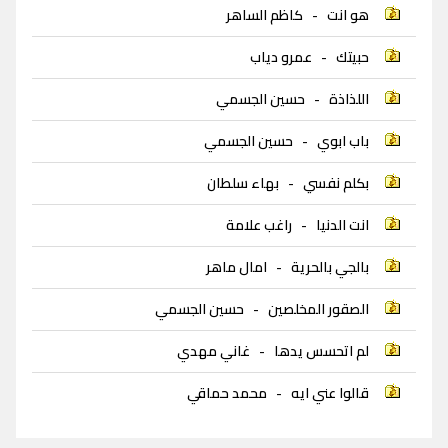
هو انت
-
كاظم الساهر
حبيتك
-
عمرو دياب
اللذاذة
-
حسين الجسمي
باب ابوي
-
حسين الجسمي
بكلم نفسي
-
بهاء سلطان
انت الدنيا
-
راغب علامة
بالجي بالحرية
-
امال ماهر
الصقور المخلصين
-
حسين الجسمي
لم اتحسس يدها
-
غاني مهدي
قالوا عني ايه
-
محمد حماقي