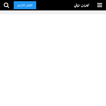
كلمات اغاني
القران الكريم