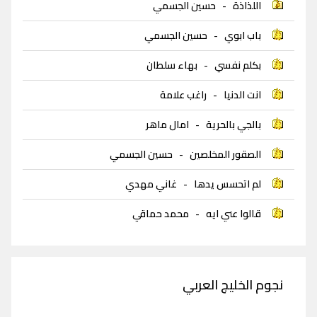
اللذاذة
-
حسين الجسمي
باب ابوي
-
حسين الجسمي
بكلم نفسي
-
بهاء سلطان
انت الدنيا
-
راغب علامة
بالجي بالحرية
-
امال ماهر
الصقور المخلصين
-
حسين الجسمي
لم اتحسس يدها
-
غاني مهدي
قالوا عني ايه
-
محمد حماقي
نجوم الخليج العربي