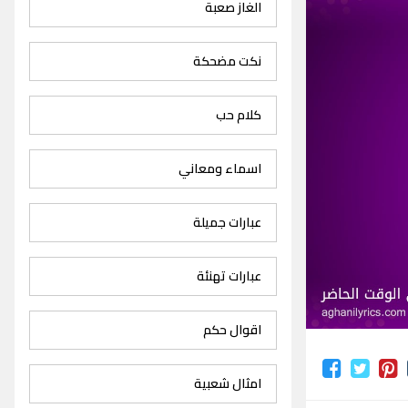
الغاز صعبة
نكت مضحكة
كلام حب
اسماء ومعاني
عبارات جميلة
عبارات تهنئة
اقوال حكم
امثال شعبية