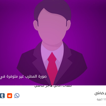
كلمات اغاني هاجر كباشي
ر كباشي