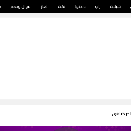
شيلات
راب
دندنها
نكت
الغاز
اقوال وحكم
د
جر كباشي