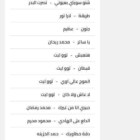
شنو سويتي بعيوني
-
نصرت البدر
طربقة
-
لارا نور
جنون
-
عظيم
يا ساتر
-
محمد ريحان
هنعيش
-
توو ليت
قبطان
-
توو ليت
الموج عالي اوي
-
توو ليت
لا عاش ولا كان
-
توو ليت
حبيبي انا من غيرك
-
محمد رمضان
الدلع على الهادي
-
محمود محرم
دقة خطاويك
-
حمد الخزينه