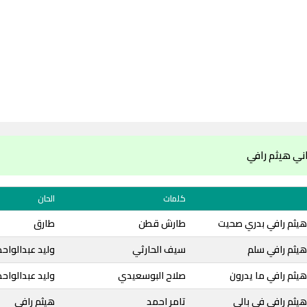
ني هيثم رافي
كلمات
الحان
هيثم رافي بدري صحيت
طارش قطن
طارق
هيثم رافي سلم
سيف الحارثي
وليد عبدالواحد
يثم رافي ما يدرون
صلاح البوسعيدي
وليد عبدالواحد
يثم رافي في بالي
تامر احمد
هيثم رافي