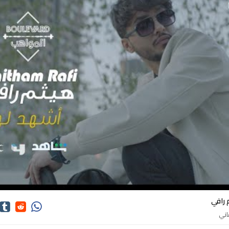
كلمات اغاني هيثم رافي
 رافي