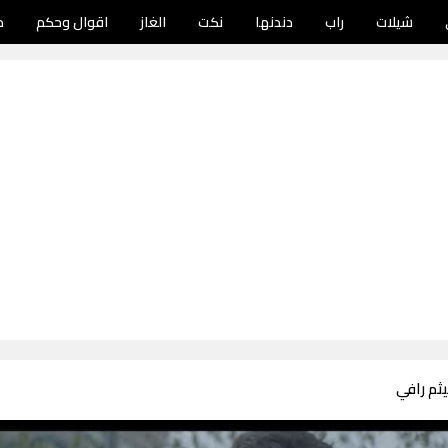
شيلات
راب
دندنها
نكت
الغاز
اقوال وحكم
د
ثم رافي