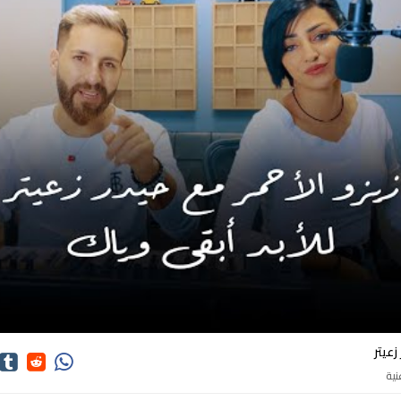
كلمات اغاني حيدر زعيتر
زعيتر