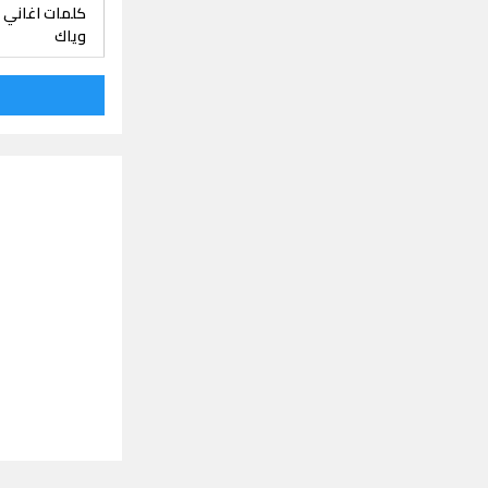
كلمات اغاني حي
وياك