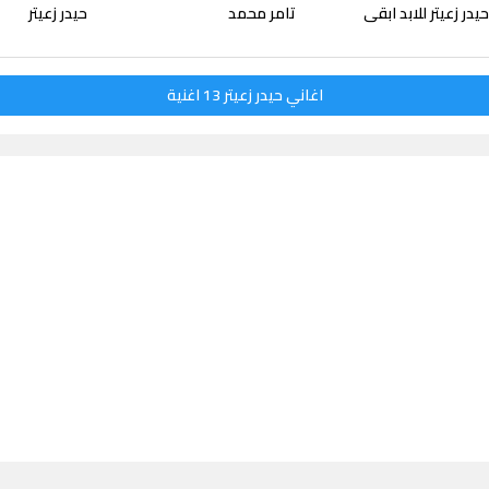
در زعيتر للابد ابقى
تامر محمد
حيدر زعيتر
اغاني حيدر زعيتر 13 اغنية