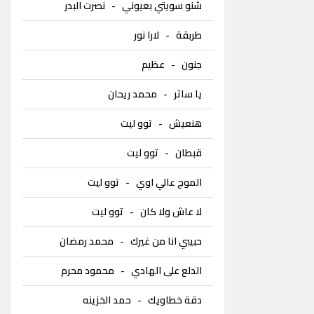
شنو سويتي بعيوني
-
نصرت البدر
طربقة
-
لارا نور
جنون
-
عظيم
يا ساتر
-
محمد ريحان
هنعيش
-
توو ليت
قبطان
-
توو ليت
الموج عالي اوي
-
توو ليت
لا عاش ولا كان
-
توو ليت
حبيبي انا من غيرك
-
محمد رمضان
الدلع على الهادي
-
محمود محرم
دقة خطاويك
-
حمد الخزينه