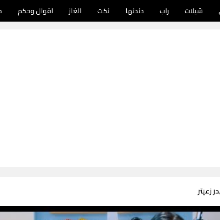
شيلات
راب
دندنها
نكت
الغاز
اقوال وحكم
د
ر زعيتر