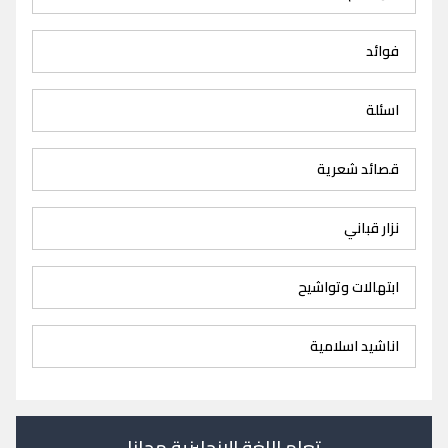
فوائد
اسئلة
قصائد شعرية
نزار قباني
ابتهالات وتواشيح
اناشيد اسلامية
تعلم اللغة الانجليزية مجانا