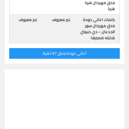
بندق مهرجان هربا
هربا
كلمات اغاني حودة
غير معروف
غير معروف
بندق مهرجان سور
الجدعان – دي حبيبتي
شايله ضميرها
اغاني حودة بندق 97 اغنية