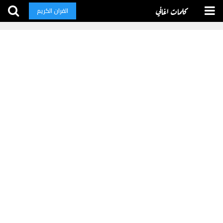
كلمات اغاني
القران الكريم