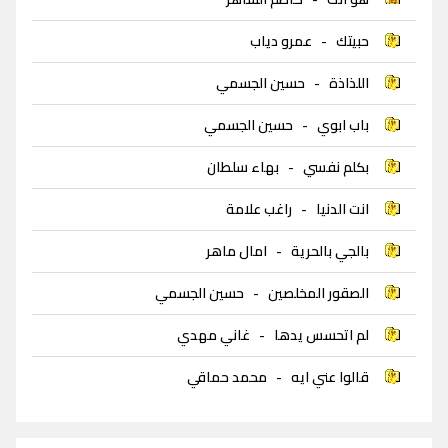
حبيتك
-
عمرو دياب
اللذاذة
-
حسين الجسمي
باب ابوي
-
حسين الجسمي
بكلم نفسي
-
بهاء سلطان
انت الدنيا
-
راغب علامة
بالجي بالحرية
-
امال ماهر
الصقور المخلصين
-
حسين الجسمي
لم اتحسس يدها
-
غاني مهدي
قالوا عني ايه
-
محمد حماقي