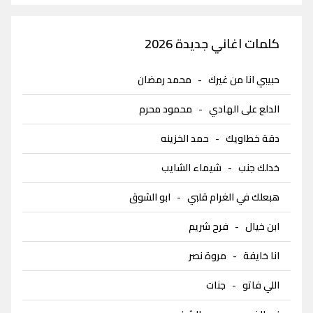
كلمات اغاني جديدة 2026
حبيبي انا من غيرك
-
محمد رمضان
الدلع على الهادي
-
محمود محرم
دقة خطاويك
-
حمد الخزينه
خدلك جنب
-
شيماء الشايب
هبعلك في الغرام قلبي
-
ابو الشوق
ابن خيال
-
فرح شريم
انا خايفة
-
مروة نصر
اللي فاتو
-
جنات