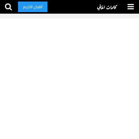
كلمات اغاني
القران الكريم