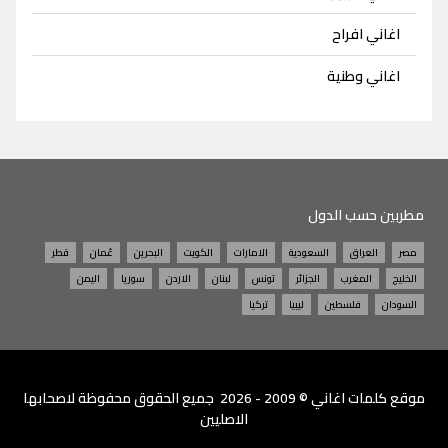
اغاني افراح
اغاني وطنية
مطربين حسب الدول
مصر
العراق
السعودية
الامارات
الكويت
البحرين
عُمان
قطر
الخليج
المغرب
الجزائر
تونس
لبنان
الاردن
سوريا
اليمن
السودان
فلسطين
ليبيا
تركيا
موقع
كلمات اغاني
© 2009 - 2026 جميع الحقوق محفوظة لاصحابها
الاصليين