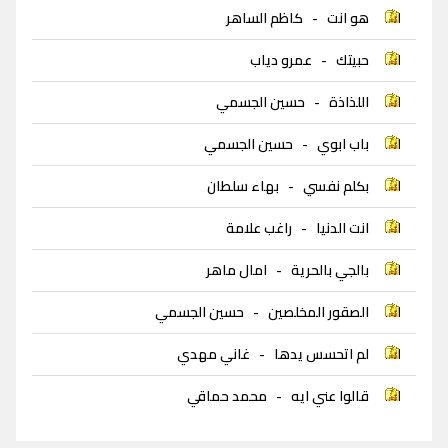
هو انت
-
كاظم الساهر
حبيتك
-
عمرو دياب
اللذاذة
-
حسين الجسمي
باب ابوي
-
حسين الجسمي
بكلم نفسي
-
بهاء سلطان
انت الدنيا
-
راغب علامة
بالجي بالحرية
-
امال ماهر
الصقور المخلصين
-
حسين الجسمي
لم اتحسس يدها
-
غاني مهدي
قالوا عني ايه
-
محمد حماقي