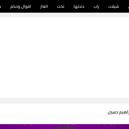
شيلات
راب
دندنها
نكت
الغاز
اقوال وحكم
د
راهيم حسين