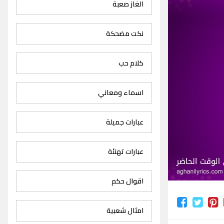
الغاز صعبة
نكت مضحكة
كلام حب
اسماء ومعاني
عبارات جميلة
عبارات تهنئة
اقوال حكم
امثال شعبية