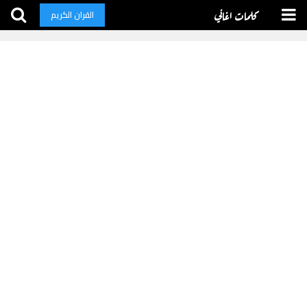
كلمات اغاني
القران الكريم