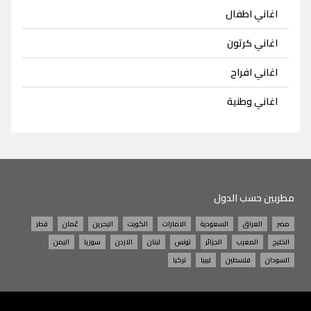
اغاني اطفال
اغاني كرتون
اغاني افراح
اغاني وطنية
مطربين حسب الدول
مصر
العراق
السعودية
الامارات
الكويت
البحرين
عُمان
قطر
الخليج
المغرب
الجزائر
تونس
لبنان
الاردن
سوريا
اليمن
السودان
فلسطين
ليبيا
تركيا