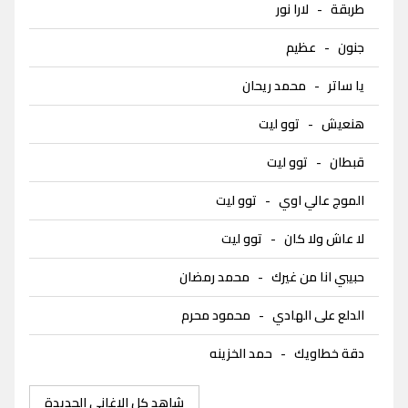
طربقة
-
لارا نور
جنون
-
عظيم
يا ساتر
-
محمد ريحان
هنعيش
-
توو ليت
قبطان
-
توو ليت
الموج عالي اوي
-
توو ليت
لا عاش ولا كان
-
توو ليت
حبيبي انا من غيرك
-
محمد رمضان
الدلع على الهادي
-
محمود محرم
دقة خطاويك
-
حمد الخزينه
شاهد كل الاغاني الجديدة