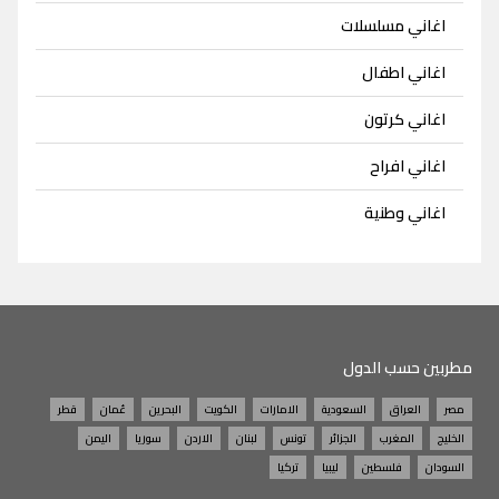
اغاني مسلسلات
اغاني اطفال
اغاني كرتون
اغاني افراح
اغاني وطنية
مطربين حسب الدول
مصر
العراق
السعودية
الامارات
الكويت
البحرين
عُمان
قطر
الخليج
المغرب
الجزائر
تونس
لبنان
الاردن
سوريا
اليمن
السودان
فلسطين
ليبيا
تركيا