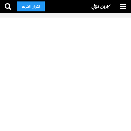
كلمات اغاني
القران الكريم