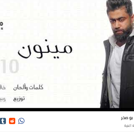
كلمات اغاني خالد بو صخر
 بو صخر