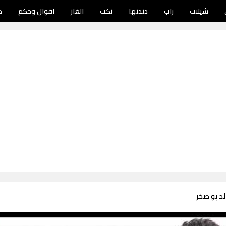
شيلات
راب
دندنها
نكت
الغاز
اقوال وحكم
د
د بو صخر